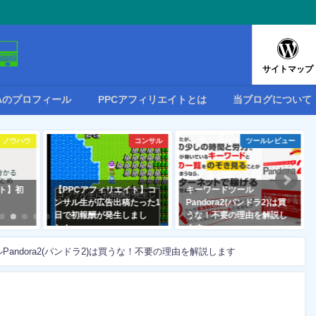
サイトマップ
RAのプロフィール
PPCアフィリエイトとは
当ブログについて
・ノウハウ
コンサル
ツールレビュー
イト】初
【PPCアフィリエイト】コ
キーワードツール
ンサル生が広告出稿たった1
Pandora2(パンドラ2)は買
日で初報酬が発生しまし
うな！不要の理由を解説し
た！
ます
2018年11月10日
2020年4月24日
andora2(パンドラ2)は買うな！不要の理由を解説します