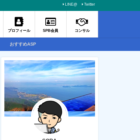
LINE@
Twitter
プロフィール
SPB会員
コンサル
おすすめASP
PPC知識・ノウハウ
販売コンテンツ
PPCアフィリエイトで売れ
2020年PPCアフィリエイト
【PPCアフ
る案件・ジャンルを大暴
最新の教材・ツールをリリ
2020年現
露！！
ースしました。
状について
2018年9月3日
2020年2月21日
2018年9月18