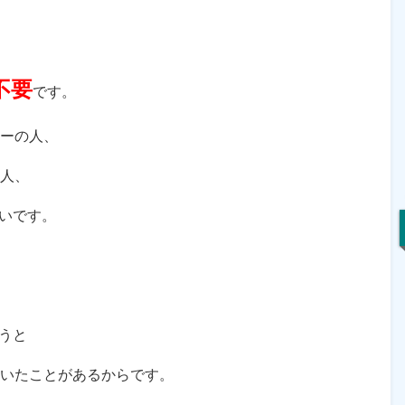
は不要
です。
ターの人、
る人、
いです。
うと
ていたことがあるからです。