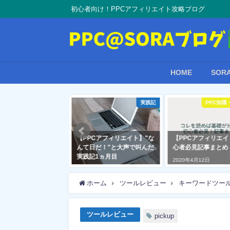
初心者向け！PPCアフィリエイト攻略ブログ
HOME
SO
コンサル
実践記
PPC知識
 個別コンサルって何
【PPCアフィリエイト】"な
【PPCアフィリエ
？
んて日だ！"と大声で叫んだ
心者必見記事まとめ
実践記1ヵ月目
1月21日
2020年4月12日
2018年8月1日
ホーム
ツールレビュー
キーワードツールP
ツールレビュー
pickup