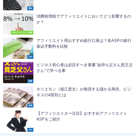
税金
消費税増税でアフィリエイトにおいてどう影響するの
か？
PPCアフィリエイト全般
アフィリエイト用おすすめ銀行口座は？各ASPの銀行
振込手数料を比較
ASP
ビジネス初心者は必読すべき著書"金持ち父さん貧乏父
さん"で学べる事
副業
ホリエモン（堀江貴文）が推奨する儲かる商売、ビジ
ネスの4原則とは
起業
【アフィリエイター注目】おすすめアフィリエイト
ASPをご紹介
ASP