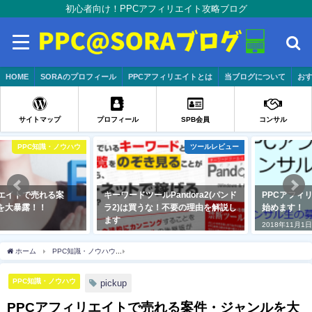
初心者向け！PPCアフィリエイト攻略ブログ
HOME
SORAのプロフィール
PPCアフィリエイトとは
当ブログについて
おす
サイトマップ
プロフィール
SPB会員
コンサル
ツールレビュー
コンサル
キーワードツールPandora2(パンド
PPCアフィリエイトのコンサルを
ラ2)は買うな！不要の理由を解説し
始めます！
ます
2018年11月1日
2020年4月24日
ホーム
PPC知識・ノウハウ
PPCアフィリエイトで売れる案件・ジャンルを大暴露！
PPC知識・ノウハウ
pickup
PPCアフィリエイトで売れる案件・ジャンルを大